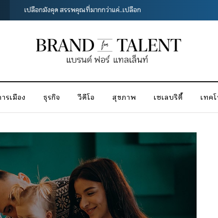
รักษ์โลกง่ายๆ เริ่มได้ที่บ้านเราเอง
การเมือง
ธุรกิจ
วีดีโอ
สุขภาพ
เซเลบริตี้
เทคโน