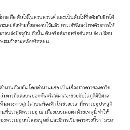
ต์มาส คือ ต้นไม้ในสวนสวรรค์ และเป็นต้นไม้ที่อดัมกับอีพได้
าะเคยสั่งห้ามทั้งสองคนไว้แล้ว พระเจ้าจึงลงโทษด้วยการให้
าจนถึงปัจจุบัน ดังนั้น ต้นคริสต์มาสหรือต้นสน จึงเปรียบ
องพระเจ้าตามหลักคริสตชน
 ตำนานด้วยกัน โดยตำนานแรก เป็นเรื่องราวดาวของดาวิด
ว่า ดาวที่แต่งบนยอดต้นคริสต์มาสจะช่วยขับไล่ภูติผีปีศาจ
งเห็นดวงดาวสุกไสวบนท้องฟ้า ในช่วงเวลาที่พระเยซูประสูติ
ี่ประสูติพระเยซู ณ เมืองเบธเลเฮม ด้วยเหตุนี้ ทำให้
งพระเยซูบนโลกมนุษย์ และมีการเรียกดาวดวงนี้ว่า “Star