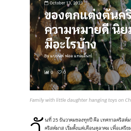
October 13, 2023
ของตกแต่งต้นคริ
ความหมายดี นิย
มีอะไรบ้าง
By
แบรนด์ ฟอล แทลเล็นท์
0
0
Family with little daughter hanging toys on C
วั
นที่ 25 ธันวาคมของทุกปี คือ เทศกาลคริสต
คริสต์มาส เริ่มตั้งแต่เดือนตุลาคม เพื่อเตรี