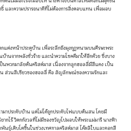
จที่ตนไม่มีอะไรจะมอบให้ นางฟ้าจึงบันดาลให้มีดอกไม้ผุดขึ้น
สุทธิ์ และความปรารถนาดีที่ไม่ต้องการสิ่งตอบแทน เพื่อมอบ
ตกแต่งหน้าประตูบ้าน เพื่อระลึกถึงมุงกุฏหนามบนศีรษะพระ
นบ้านจากพลังชั่วร้าย และนำความโชคดีมาให้อีกด้วย ซึ่งบาง
็นพวกมาลัยต้นคริสต์มาส เนื่องจากลูกฮอลลี่มีสีแดง เป็น
 ส่วนสีเขียวของฮอลลี่ คือ สัญลักษณ์ของความรักและ
ูกนำมาประดับบ้าน แต่ไม่ได้ถูกประดับไฟแบบต้นสน โดยมี
่ยากไร้ วิตกกังวลที่ไม่มีของขวัญไปมอบให้พระแม่มารี นางฟ้า
็ดพันธุ์เติบโตขึ้นในช่วงเทศกาลคริสต์มาส ได้ผลิใบและดอกสี