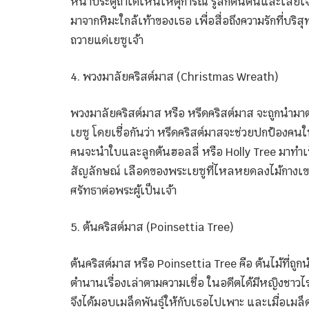
หน้าประตูถ้ำได้เห็นเหตุการณ์ รู้สึกตื้นตันและเสียใ
มาจากหิมะใกล้เท้าของเธอ เพื่อสื่อถึงความรักที่บริ
ถวายแด่เยซูเจ้า
4. พวงมาลัยคริสต์มาส (Christmas Wreath)
พวงมาลัยคริสต์มาส หรือ หรีดคริสต์มาส จะถูกนำมา
เยซู โดยเชื่อกันว่า หรีดคริสต์มาสจะช่วยปกป้องคนใ
คนจะนำใบและลูกต้นฮอลลี่ หรือ Holly Tree มาทำเป
สัญลักษณ์ เลือดของพระเยซูที่ไหลหยดลงไม้กางเขน
ศรัทธาต่อพระผู้เป็นเจ้า
5. ต้นคริสต์มาส (Poinsettia Tree)
ต้นคริสต์มาส หรือ Poinsettia Tree คือ ต้นไม้ที่ถ
ตำนานเรื่องเล่าตามความเชื่อ ในอดีตได้มีหญิงชาวไร
จึงได้มอบเมล็ดพันธุ์ให้กับเธอไปเพาะ และเมื่อเมล