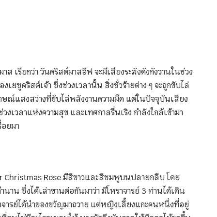
์มาส เรียกว่า วันคริสต์มาสอีฟ จะมีเสียงระฆังดังกังวานในช่วง
ูคริสต์เจ้า ซึ่งช่วงเวลานั้น สิ่งชั่วร้ายต่าง ๆ จะถูกขับไล่
ษณ์แสงสว่างที่ขับไล่พลังงานความมืด แต่ในปัจจุบันเสียง
ช่วงเวลาแห่งความสุข และเทศกาลรื่นเริง กำลังใกล้เข้ามา
ื่อยมา
er Christmas Rose มีสีขาวและสีชมพูบนปลายกลีบ โดย
าน ซึ่งได้เล่าขานต่อกันมาว่า มีโหราจารย์ 3 ท่านได้เดิน
าจารย์ได้นำของขวัญมาถวาย แต่หญิงเลี้ยงแกะคนหนึ่งที่อยู่