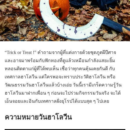
“Trick or Treat !” คำถามจากผู้ที่แต่งกายด้วยชุดภูตผีปีศาจ
และอาจมาพร้อมกับฟักทองที่ดูแล้วเหมือนกำลังแสยะยิ้ม
หลอนติดตาแก่ผู้ที่ได้พบเห็น เชื่อว่าทุกคนคุ้นเคยกันดี กับ
เทศกาลฮาโลวีน แต่ใครพอจะทราบประวัติฮาโลวีน หรือ
วัฒนธรรมวันฮาโลวีนแล้วบ้างเอ่ย วันนี้เรามีเกร็ดความรู้วัน
ฮาโลวีนมาฝากเพื่อน ๆ ก่อนจะไปร่วมกิจกรรมวันจริง จะได้
เอ็นจอยและอินกับเทศกาลฝั่งยุโรปได้แบบสุด ๆ ไปเลย
ความหมายวันฮาโลวีน