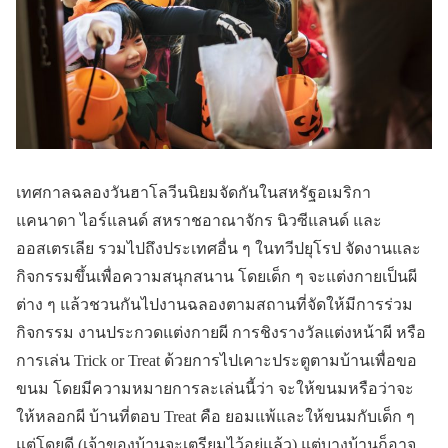
เทศกาลฉลองวันฮาโลวีนนิยมจัดกันในสหรัฐอเมริกา
แคนาดา ไอร์แลนด์ สหราชอาณาจักร นิวซีแลนด์ และ
ออสเตรเลีย รวมไปถึงประเทศอื่น ๆ ในทวีปยุโรป จัดงานและ
กิจกรรมขึ้นเพื่อความสนุกสนาน โดยเด็ก ๆ จะแต่งกายเป็นผี
ต่าง ๆ แล้วชวนกันไปงานฉลองตามสถานที่จัดให้มีการร่วม
กิจกรรม งานประกวดแต่งกายผี การชิงรางวัลแต่งหน้าผี หรือ
การเล่น Trick or Treat ด้วยการไปเคาะประตูตามบ้านเพื่อขอ
ขนม โดยมีความหมายการละเล่นนี้ว่า จะให้ขนมหรือว่าจะ
ให้หลอกผี บ้านที่ตอบ Treat คือ ยอมแพ้และให้ขนมกับเด็ก ๆ
แต่โดยดี (เจ้าของบ้านจะเตรียมไว้อยู่แล้ว) แต่บางบ้านก็อาจ