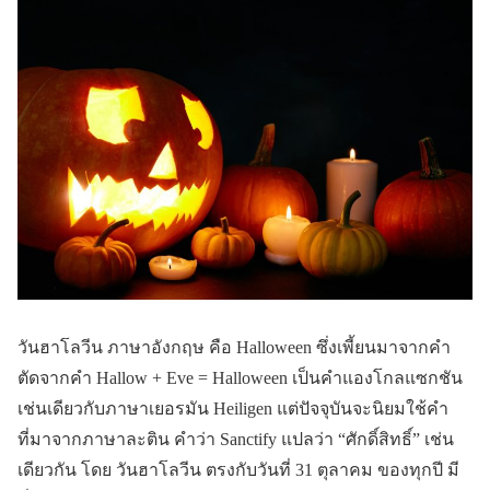
วันฮาโลวีน ภาษาอังกฤษ คือ Halloween ซึ่งเพี้ยนมาจากคำ
ตัดจากคำ Hallow + Eve = Halloween เป็นคำแองโกลแซกชัน
เช่นเดียวกับภาษาเยอรมัน Heiligen แต่ปัจจุบันจะนิยมใช้คำ
ที่มาจากภาษาละติน คำว่า Sanctify แปลว่า “ศักดิ์สิทธิ์” เช่น
เดียวกัน โดย วันฮาโลวีน ตรงกับวันที่ 31 ตุลาคม ของทุกปี มี