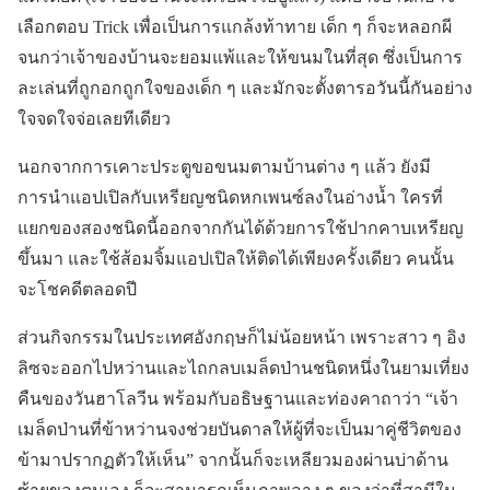
เลือกตอบ Trick เพื่อเป็นการแกล้งท้าทาย เด็ก ๆ ก็จะหลอกผี
จนกว่าเจ้าของบ้านจะยอมแพ้และให้ขนมในที่สุด ซึ่งเป็นการ
ละเล่นที่ถูกอกถูกใจของเด็ก ๆ และมักจะตั้งตารอวันนี้กันอย่าง
ใจจดใจจ่อเลยทีเดียว
นอกจากการเคาะประตูขอขนมตามบ้านต่าง ๆ แล้ว ยังมี
การนำแอปเปิลกับเหรียญชนิดหกเพนซ์ลงในอ่างน้ำ ใครที่
แยกของสองชนิดนี้ออกจากกันได้ด้วยการใช้ปากคาบเหรียญ
ขึ้นมา และใช้ส้อมจิ้มแอปเปิลให้ติดได้เพียงครั้งเดียว คนนั้น
จะโชคดีตลอดปี
ส่วนกิจกรรมในประเทศอังกฤษก็ไม่น้อยหน้า เพราะสาว ๆ อิง
ลิซจะออกไปหว่านและไถกลบเมล็ดป่านชนิดหนึ่งในยามเที่ยง
คืนของวันฮาโลวีน พร้อมกับอธิษฐานและท่องคาถาว่า “เจ้า
เมล็ดป่านที่ข้าหว่านจงช่วยบันดาลให้ผู้ที่จะเป็นมาคู่ชีวิตของ
ข้ามาปรากฏตัวให้เห็น” จากนั้นก็จะเหลียวมองผ่านบ่าด้าน