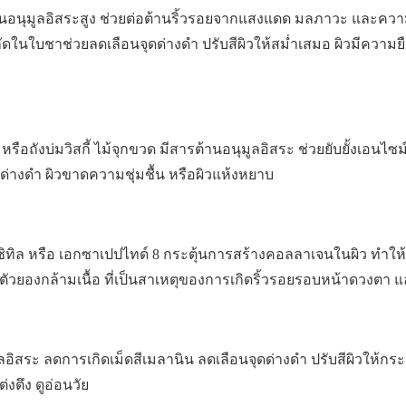
านอนุมูลอิสระสูง ช่วยต่อต้านริ้วรอยจากแสงแดด มลภาวะ และคว
สกัดในใบชาช่วยลดเลือนจุดด่างดำ ปรับสีผิวให้สม่ำเสมอ ผิวมีความยื
 หรือถังบ่มวิสกี้ ไม้จุกขวด มีสารต้านอนุมูลอิสระ ช่วยยับยั้งเอนไซม์
จุดด่างดำ ผิวขาดความชุ่มชื้น หรือผิวแห้งหยาบ
ะซิทิล หรือ เอกซาเปปไทด์ 8 กระตุ้นการสร้างคอลลาเจนในผิว ทำให
ตัวยองกล้ามเนื้อ ที่เป็นสาเหตุของการเกิดริ้วรอยรอบหน้าดวงตา
ูลอิสระ ลดการเกิดเม็ดสีเมลานิน ลดเลือนจุดด่างดำ ปรับสีผิวให้กร
่งตึง ดูอ่อนวัย