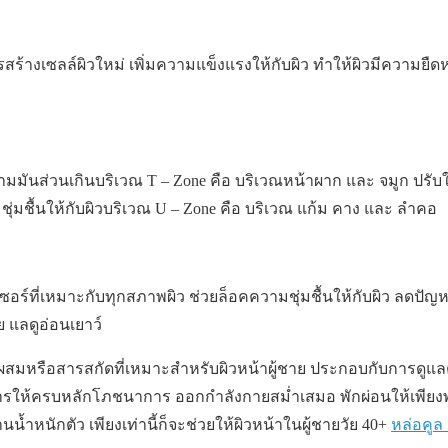
ร้างเซลล์ผิวใหม่ เพิ่มความแข็งแรงให้กับผิว ทำให้ผิวมีความยืดห
ยน
มมันส่วนเกินบริเวณ T – Zone คือ บริเวณหน้าผาก และ จมูก ปรับ
ุ่มชื้นให้กับผิวบริเวณ U – Zone คือ บริเวณ แก้ม คาง และ ลำคอ
อร์ที่เหมาะกับทุกสภาพผิว ช่วยล็อคความชุ่มชื้นให้กับผิว ลดปัญหา
ัย แลดูอ่อนเยาว์
วนผสมหรือสารสกัดที่เหมาะสำหรับผิวหน้าผู้ชาย ประกอบกับการดูแล
รให้ครบหลักโภชนาการ ออกกำลังกายสม่ำเสมอ พักผ่อนให้เพียงพอ 
้ำหนักตัว เพียงเท่านี้ก็จะช่วยให้ผิวหน้าในผู้ชายวัย 40+
หล่อคูล ด