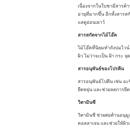
เนื่องจากในใบชามีสารต้
อายุที่มากขึ้น อีกทั้งสาร
แลดูอ่อนเยาว์
สารสกัดจากไม้โอ๊ค
ไม้โอ๊คที่นิยมทำถังบ่มไวน์
ผิว ไม่ว่าจะเป็น ฝ้า กระ 
สารอนุพันธ์ของโปรตีน
สารอนุพันธ์โปตีน เช่น อ
ยืดหยุ่น และช่วยลดการยึด
วิตามินซี
วิตามินซี ช่วยต่อต้านอนุม
คอลลาเจน และช่วยให้ผิวเต