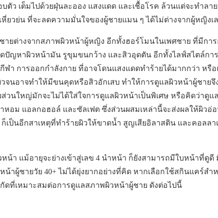
ตัว เต็มไปด้วยฝุ่นละออง แสงแดด และเชื้อโรค ล้วนแต่จะทำลายเ
หี่ยวย่น ที่จะลดความมั่นใจของผู้ชายแมน ๆ ได้ไม่ต่างจากผู้หญิงเ
ู้ชายต่างจากสภาพผิวหน้าผู้หญิง อีกทั้งฮอร์โมนในเพศชาย ที่มีการ
ปัญหาผิวหน้ามัน รูขุมขนกว้าง และสิวอุดตัน อีกทั้งไลฟ์สไตล์การใช้ช
นกีฬา การออกกำลังกาย ที่อาจโดนแสงแดดทำร้ายได้มากกว่า หรื
ผิวจนอาจทำให้มีขนคุดหรือสิวอักเสบ ทำให้การดูแลผิวหน้าผู้ชาย
ชายส่วนใหญ่มักจะไม่ได้ใส่ใจการดูแลผิวหน้าเป็นพิเศษ หรือคิดว่าดู
้ำหอม แอลกอฮอล์ และซัลเฟต ซึ่งส่วนผสมเหล่านี้จะส่งผลให้ผิวอ่
รี่ ก็เป็นอีกสาเหตุที่ทำร้ายผิวให้ขาดน้ำ สูญเสียอิลาสติน และคอลล
้า แม้อายุจะย่างเข้าสู่เลข 4 นำหน้า ก็ยังสามารถมีใบหน้าที่ดูดี
น้าผู้ชายวัย 40+ ไม่ได้ยุ่งยากอย่างที่คิด หากเลือกใช้สกินแคร์ส
กัดที่เหมาะสมต่อการดูแลสภาพผิวหน้าผู้ชาย ดังต่อไปนี้