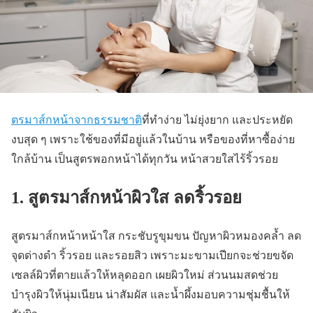
ตรมาส์กหน้าจากธรรมชาติ
ที่ทำง่าย ไม่ยุ่งยาก และประหยัด
งบสุด ๆ เพราะใช้ของที่มีอยู่แล้วในบ้าน หรือของที่หาซื้อง่าย
ใกล้บ้าน เป็นสูตรพอกหน้าได้ทุกวัน หน้าสวยใสไร้ริ้วรอย
1. สูตรมาส์กหน้าผิวใส ลดริ้วรอย
สูตรมาส์กหน้าหน้าใส กระชับรูขุมขน ปัญหาผิวหมองคล้ำ ลด
จุดด่างดำ ริ้วรอย และรอยสิว เพราะมะขามเปียกจะช่วยขจัด
เซลล์ผิวที่ตายแล้วให้หลุดออก เผยผิวใหม่ ส่วนนมสดช่วย
บำรุงผิวให้นุ่มเนียน น่าสัมผัส และน้ำผึ้งมอบความชุ่มชื้นให้