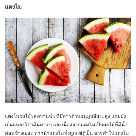
แตงโม
แตงโมผลไม้รสหวานฉ่ำ ที่มีสารต้านอนุมูลอิสระสูง แถมยัง
เป็นแหล่งวิตามินต่าง ๆ และเนื่องจากแตงโมเป็นผลไม้ที่มีน้ำ
ค่อนข้างเยอะ หากนำแตงโมทั้งลูกแช่ตู้เย็น อาจทำให้แตงโม