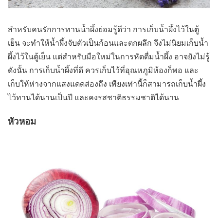
สำหรับคนรักการทานน้ำผึ้งย่อมรู้ดีว่า การเก็บน้ำผึ้งไว้ในตู้
เย็น จะทำให้น้ำผึ้งจับตัวเป็นก้อนและตกผลึก จึงไม่นิยมเก็บน้ำ
ผึ้งไว้ในตู้เย็น แต่สำหรับมือใหม่ในการหัดดื่มน้ำผึ้ง อาจยังไม่รู้
ดังนั้น การเก็บน้ำผึ้งที่ดี ควรเก็บไว้ที่อุณหภูมิห้องก็พอ และ
เก็บให้ห่างจากแสงแดดส่องถึง เพียงเท่านี้ก็สามารถเก็บน้ำผึ้ง
ไว้ทานได้นานเป็นปี และคงรสชาติธรรมชาติได้นาน
หัวหอม