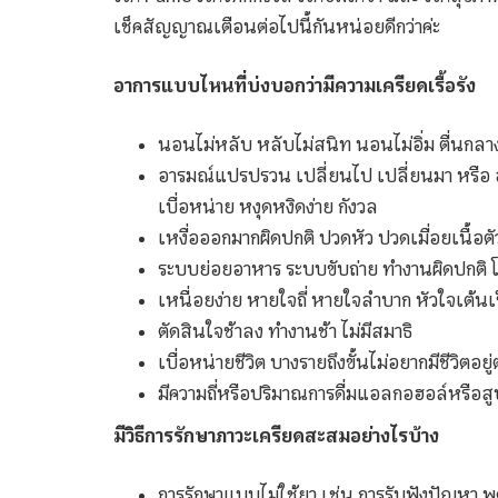
เช็คสัญญาณเตือนต่อไปนี้กันหน่อยดีกว่าค่ะ
อาการแบบไหนที่บ่งบอกว่ามีความเครียดเรื้อรัง
นอนไม่หลับ หลับไม่สนิท นอนไม่อิ่ม ตื่นกล
อารมณ์แปรปรวน เปลี่ยนไป เปลี่ยนมา หรือ อ
เบื่อหน่าย หงุดหงิดง่าย กังวล
เหงื่อออกมากผิดปกติ ปวดหัว ปวดเมื่อยเนื้อต
ระบบย่อยอาหาร ระบบขับถ่าย ทำงานผิดปกติ โ
เหนื่อยง่าย หายใจถี่ หายใจลำบาก หัวใจเต้นเ
ตัดสินใจช้าลง ทำงานช้า ไม่มีสมาธิ
เบื่อหน่ายชีวิต บางรายถึงขั้นไม่อยากมีชีวิตอยู่
มีความถี่หรือปริมาณการดื่มแอลกอฮอล์หรือสูบบุห
มีวิธีการรักษาภาวะเครียดสะสมอย่างไรบ้าง
การรักษาแบบไม่ใช้ยา เช่น การรับฟังปัญหา พ