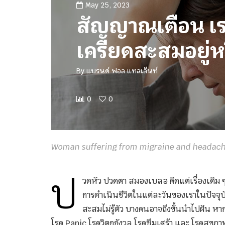
May 25, 2023
สัญญาณเตือน เร
เครียดสะสมอยู่ห
By
แบรนด์ ฟอล แทลเล็นท์
0
0
Woman suffering from migraine and headac
ป
วดหัว ปวดตา สมองเบลอ คิดแต่เรื่องเดิม 
การดำเนินชีวิตในแต่ละวันของเราในปัจจุบั
สะสมไม่รู้ตัว บางคนอาจถึงขั้นนำไปฝัน หาก
โรค Panic โรควิตกกังวล โรคซึมเศร้า และ โรคสุขภาพ